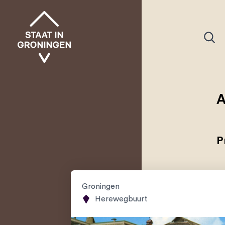
A
P
Groningen
Herewegbuurt