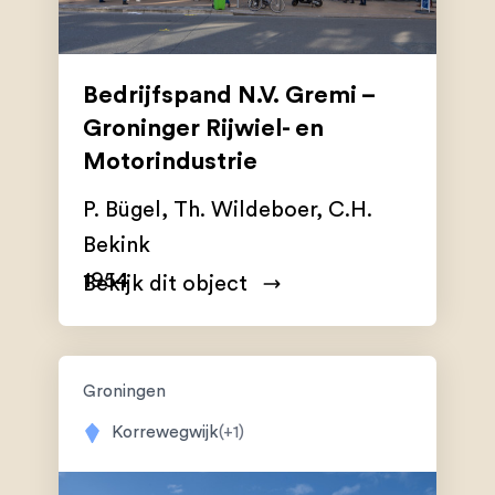
Bedrijfspand N.V. Gremi –
Groninger Rijwiel- en
Motorindustrie
P. Bügel
,
Th. Wildeboer
,
C.H.
Bekink
1954
Bekijk dit object
Groningen
Korrewegwijk
(+1)