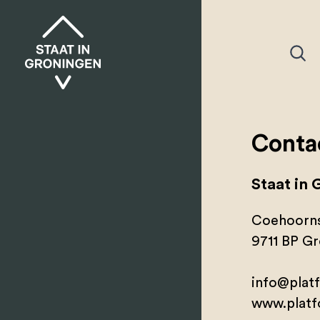
Conta
Staat in 
Coehoorns
9711 BP G
info@platf
www.platf