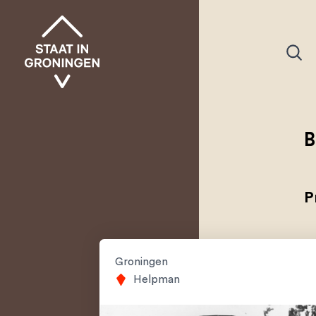
B
P
Groningen
Helpman