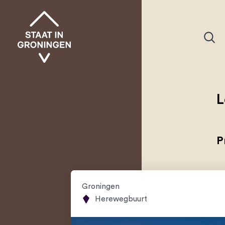
L
P
Groningen
Herewegbuurt