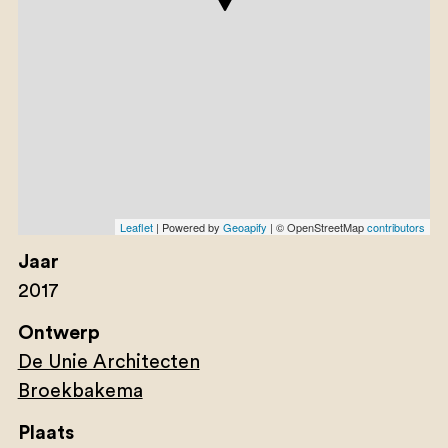
Leaflet
| Powered by
Geoapify
| © OpenStreetMap
contributors
Jaar
2017
Ontwerp
De Unie Architecten
Broekbakema
Plaats