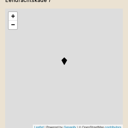
Eendrachtskade 7
+
−
Leaflet
| Powered by
Geoapify
| © OpenStreetMap
contributors