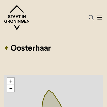
Oosterhaar
+
−