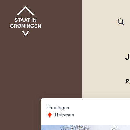
J
P
Groningen
Helpman