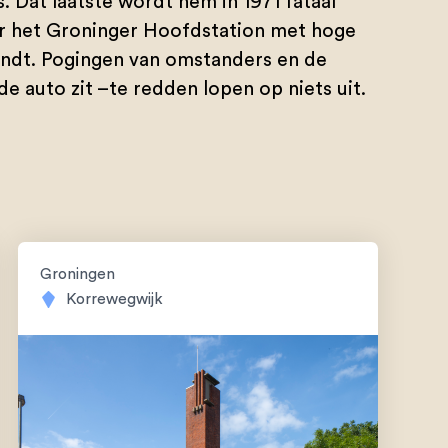
 Dat laatste wordt hem in 1971 fataal
er het Groninger Hoofdstation met hoge
landt. Pogingen van omstanders en de
e auto zit –te redden lopen op niets uit.
Groningen
Korrewegwijk