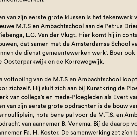
en van zijn eerste grote klussen is het tekenwerk v
ieuwe M.T.S en Ambachtschool aan de Petrus Dries
iebenga, L.C. Van der Vlugt. Hier komt hij in con
ouwen, dat samen met de Amsterdamse School veel 
innen de dienst gemeentewerken werkt Boer ook 
e Oosterparkwijk en de Korrewegwijk.
a voltooiing van de M.T.S en Ambachtschool loopt 
or zichzelf. Hij sluit zich aan bij Kunstkring de P
erk van collega’s en mede-Ploegleden als Evert v
en van zijn eerste grote opdrachten is de bouw v
ernoulliplein, nota bene pal voor de M.T.S. en Amb
pdracht van aannemer B. Venema. Bij de daarop v
annemer Fa. H. Koster. De samenwerking zet zich 