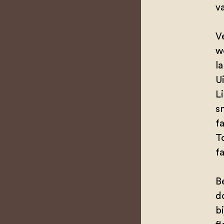
v
V
w
l
Ui
L
s
f
T
f
Be
do
b