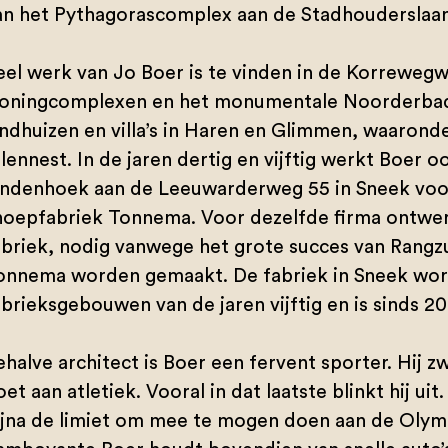
an het Pythagorascomplex aan de Stadhouderslaan
eel werk van Jo Boer is te vinden in de Korrewegw
oningcomplexen en het monumentale Noorderbad.
andhuizen en villa’s in Haren en Glimmen, waaron
lennest. In de jaren dertig en vijftig werkt Boer oo
indenhoek aan de Leeuwarderweg 55 in Sneek voor
noepfabriek Tonnema. Voor dezelfde firma ontwerpt
abriek, nodig vanwege het grote succes van Rang
onnema worden gemaakt. De fabriek in Sneek wor
abrieksgebouwen van de jaren vijftig en is sinds 
halve architect is Boer een fervent sporter. Hij zw
et aan atletiek. Vooral in dat laatste blinkt hij ui
ijna de limiet om mee te mogen doen aan de Olym