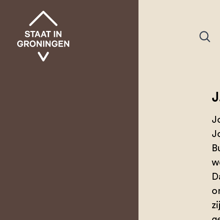
J
J
J
B
w
D
o
zi
g