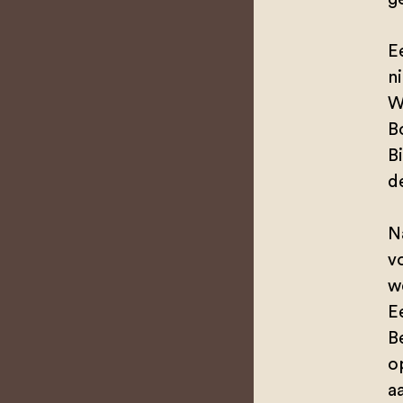
E
n
W
B
B
d
N
vo
w
E
B
o
a