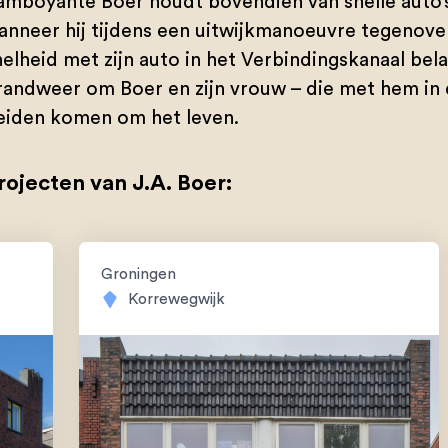
lamboyante Boer houdt bovendien van snelle auto’s.
anneer hij tijdens een uitwijkmanoeuvre tegenov
nelheid met zijn auto in het Verbindingskanaal be
randweer om Boer en zijn vrouw – die met hem in d
eiden komen om het leven.
rojecten van J.A. Boer:
Groningen
Korrewegwijk