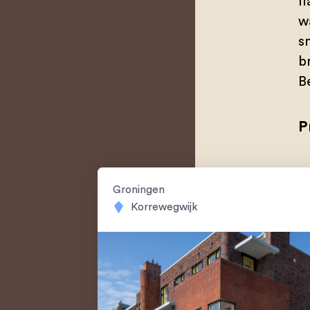
f
w
s
b
B
P
Groningen
Korrewegwijk