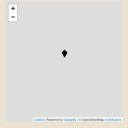
+
−
Leaflet
| Powered by
Geoapify
| © OpenStreetMap
contributors