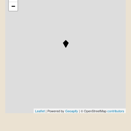
−
Leaflet
| Powered by
Geoapify
| © OpenStreetMap
contributors