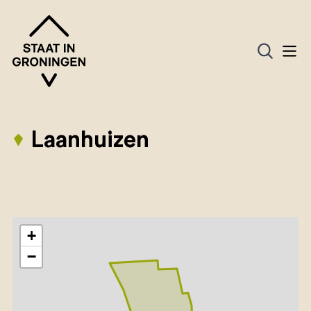
Laanhuizen
+
−