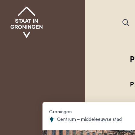
P
P
Groningen
Centrum – middeleeuwse stad