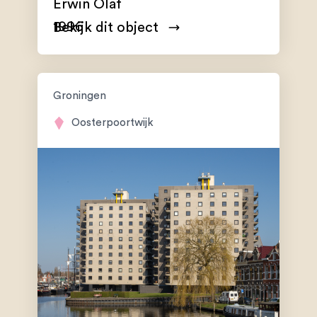
Erwin Olaf
1996
Bekijk dit object
Groningen
Oosterpoortwijk